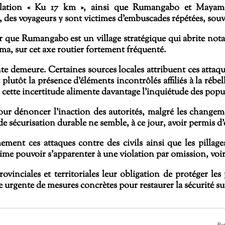
ellation « Ku 17 km », ainsi que Rumangabo et Mayam
 des voyageurs y sont victimes d’embuscades répétées, souve
iser que Rumangabo est un village stratégique qui abrite n
iruma, sur cet axe routier fortement fréquenté.
nte demeure. Certaines sources locales attribuent ces atta
utôt la présence d’éléments incontrôlés affiliés à la rébell
e, cette incertitude alimente davantage l’inquiétude des popu
ur dénoncer l’inaction des autorités, malgré les changemen
de sécurisation durable ne semble, à ce jour, avoir permis d
 ces attaques contre des civils ainsi que les pillages
stime pouvoir s’apparenter à une violation par omission, voi
vinciales et territoriales leur obligation de protéger les 
gente de mesures concrètes pour restaurer la sécurité sur c