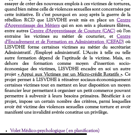
essayer de créer des nouveaux emplois à ces victimes de tortures,
quand bien même celle de violences sexuelles sont concernées par
cette initiative. Et c'est pourquoi en 2005 après la guerre de la
rébellion RCD que LISVDHE avait mis en place un
Centre
d'Apprentissage des Métiers
qui en son sein a plusieurs filières,
entre autres
Centre d'Apprentissage de Couture (CAC)
où l'on
entraine les victimes au métier de couturier, et
Centre
d'Encadrement et de Formation en Administration (CEFAD)
où
LISVDHE forme certaines victimes au métier du secrétariat
Administratif. /Employé administratif. L'Accès à telle ou telle
autre formation dépend de l'aptitude de la victime. Mais, en
dehors des formation comme moyen d'insertion socio-
économique des victimes, LISVDHE encadre en soi un autre
projet
« Appui aux Victimes par un Micro-crédit Rotatifs »
. Ce
projet permet à LISVDHE à réinsérer sociaux-économiquement
certaines victimes tout en mettant en leur disposition un moyen
financier leur permettant à organiser un petit commerce pouvant
permettre à subvenir à leurs besoins primaires. Bénéficier à ce
projet, impose un certain nombre des critères, parmi lesquelles
avoir été victime des violences sexuelles comme torture et avoir
manifesté une invalidité avérée constitue un privilège.
Volet Médico-psychologique ( en planification)