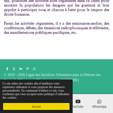
fait, plusieurs des activités sont organisées dans ce cadre pour
montrer la population les dangers qui les guettent et leur
appeler à participer tous et chacun à lutte pour le respect des
droits humains.
Parmi les activités organisées, il y a des séminaires-atelier, des
conférences, débats, des émissions radiophoniques et télévisées,
des manifestations publiques pacifiques, etc.
P
P
P
É
P
a
a
a
p
a
© 2019 - 2026 Ligue des Sacrifices Volontaires pour la Défense des
r
r
r
i
r
t
t
t
n
t
Droits de l'Homme et d'Environnement (LISVDHE)
a
a
a
g
a
Ce site utilise des cookies afin d’améliorer votre
g
g
g
l
g
Propulsé par
Webador
expérience utilisateur et vous proposer des annonces
e
e
e
e
e
personnalisées. En continuant d'utiliser ce site, vous
r
r
r
r
r
confirmez que vous acceptez notre politique d’utilisation
des cookies.
E-mail
Téléphone
Carte
YouTube
WhatsApp
Accord