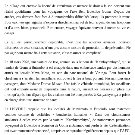
Le pillage qui entrave la liberté de circulation et menace le droit à la vie devient une
réalité quotidienne pour les voyageurs de l’axe Beni–Butembo–Goma. Depuis des
années, ces derniers font face à d’innombrables difficultés lorsqu’ils prennent la route.
Pour eux, voyager signifie s’exposer directement au vol de leur argent, de leur téléphone
et d’autres biens personnels. Pire encore, voyager équivaut souvent à mettre sa vie en
danger.
Ce qui est particulièrement déplorable, c’est que les autorités actuelles, pourtant
informées de cette situation, n’ont pris aucune mesure de protection ni de prévention. Ne
pas agir pour mettre fin à cette situation, c’est assumer sa complicité.
Le 18 mars 2026, une voiture de taxi, connue sous le nom de "Kambiyombiyo", qui se
rendait de Goma à Butembo, a été attaquée dans une embuscade tendue par des hommes
armés au lieu-dit Maya Moto, au sein du parc national de Virunga. Pour forcer le
chauffeur à s’arrêter, les assaillants ont ouvert le feu à bout portant, blessant plusieurs
passagers, dont Madame Dorcas Mitavo. Une fois le véhicule immobilisé, les assaillants
ont tout emporté avant de disparaître dans la nature, laissant les blessés sur place. Ce
n’est qu’après leur départ que les victimes ont été transportées à Kanyabayonga et prises
en charge dans une structure de santé.
La LISVDHE rappelle que les localités de Mayamoto et Busendo sont tristement
connues comme de véritables « boucheries humaines ». Dans des circonstances
similaires à celles vécues par la voiture "Kambiyombiyo", de nombreuses personnes
voyageant de Butembo à Goma ou de Goma à Butembo ont perdu la vie. Cette situation,
qui avait momentanément cessé, a repris et se reproduit régulièrement depuis que l’AFC-