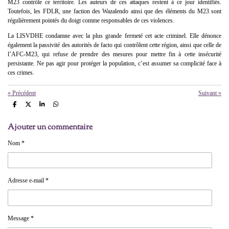
M23 contrôle ce territoire. Les auteurs de ces attaques restent à ce jour identifiés.
Toutefois, les FDLR, une faction des Wazalendo ainsi que des éléments du M23 sont
régulièrement pointés du doigt comme responsables de ces violences.
La LISVDHE condamne avec la plus grande fermeté cet acte criminel. Elle dénonce
également la passivité des autorités de facto qui contrôlent cette région, ainsi que celle de
l’AFC-M23, qui refuse de prendre des mesures pour mettre fin à cette insécurité
persistante. Ne pas agir pour protéger la population, c’est assumer sa complicité face à
ces crimes.
«
Précédent
Suivant
»
P
P
P
P
a
a
a
a
r
r
r
r
Ajouter un commentaire
t
t
t
t
a
a
a
a
g
g
g
g
Nom *
e
e
e
e
r
r
r
r
Adresse e-mail *
Message *