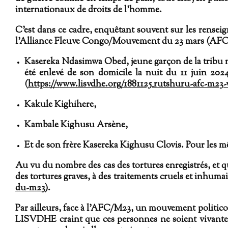
internationaux de droits de l'homme.
C’est dans ce cadre, enquêtant souvent sur les renseig
l'Alliance Fleuve Congo/Mouvement du 23 mars (AFC/M
Kasereka Ndasimwa Obed
, jeune garçon de la tribu 
été enlevé de son domicile la nuit du 11 juin 202
(
https://www.lisvdhe.org/1881125_rutshuru-afc-m23-v
Kakule Kighihere
,
Kambale Kighusu Arsène
,
Et de son frère
Kasereka Kighusu Clovis
. Pour les m
Au vu du nombre des cas des tortures enregistrés, et qu
des tortures graves, à des traitements cruels et inhumai
du-m23
).
Par ailleurs, face à l’AFC/M23, un mouvement politico-m
LISVDHE craint que ces personnes ne soient vivantes. 