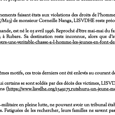
nements faisant états aux violations des droits de l’homm
23) de monsieur Corneille Nanga, LISVDHE reste préoccup
nande, est né le 05 avril 1996. Reproché d’être mai-mai du f
4 à Rubare. Sa destination reste inconnue, alors que d’a
ers-une-veritable-chasse-a-l-homme-les-jeunes-en-font-des
êmes motifs, ces trois derniers ont été enlevés au courant 
i certains se sont soldés par des décès des victimes, LISV
ns (
https://www.lisvdhe.org/1549175_rutshuru-un-jeune-meur
ilitaire en pleine lutte, ne pouvant avoir un tribunal étab
Fatiguées de les rechercher, leurs familles ne savent pas 