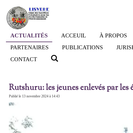
Passer
au
contenu
principal
ACTUALITÉS
ACCEUIL
À PROPOS
PARTENAIRES
PUBLICATIONS
JURI
CONTACT
Rutshuru: les jeunes enlevés par le
Publié le 13 novembre 2024 à 14:43