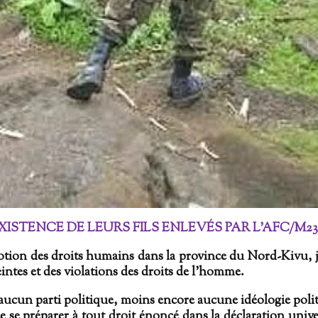
ISTENCE DE LEURS FILS ENLEVÉS PAR L’AFC/M23
tion des droits humains dans la province du Nord-Kivu, j
eintes et des violations des droits de l’homme.
 aucun parti politique, moins encore aucune idéologie polit
se préparer à tout droit énoncé dans la déclaration univer