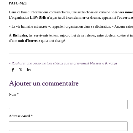
l’AFC-M23.
Dans ce flou d’informations contradictoires, une seule chose est certaine :
des vies inno
L’organisation
LISVDHE
n’a pas tardé à
condamner ce drame
, appelant à
l’ouvertur
« La vie humaine est sacrée », rappelle l’organisation dans sa déclaration. « Aucune raison,
À
Bishusha
, les survivants tentent aujourd’hui de se relever, entre douleur, colère et
d’une
nuit d’horreur
qui a tout changé.
«
Rutshuru: une personne tuée et deux autres grièvement blessées à Kiwanja
P
P
P
a
a
a
r
r
r
Ajouter un commentaire
t
t
t
a
a
a
g
g
g
e
e
e
Nom *
r
r
r
Adresse e-mail *