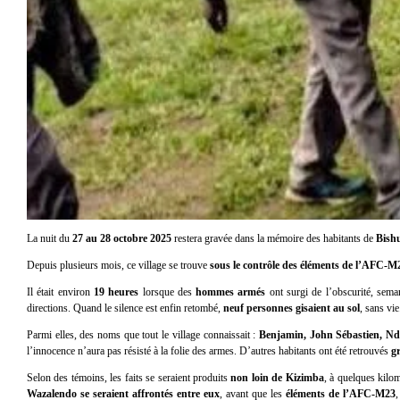
La nuit du
27 au 28 octobre 2025
restera gravée dans la mémoire des habitants de
Bish
Depuis plusieurs mois, ce village se trouve
sous le contrôle des éléments de l’AFC-M
Il était environ
19 heures
lorsque des
hommes armés
ont surgi de l’obscurité, seman
directions. Quand le silence est enfin retombé,
neuf personnes gisaient au sol
, sans vie
Parmi elles, des noms que tout le village connaissait :
Benjamin, John Sébastien, N
l’innocence n’aura pas résisté à la folie des armes. D’autres habitants ont été retrouvés
g
Selon des témoins, les faits se seraient produits
non loin de Kizimba
, à quelques kilo
Wazalendo se seraient affrontés entre eux
, avant que les
éléments de l’AFC-M23
,