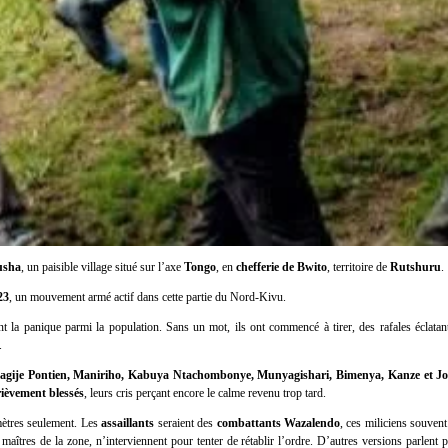
usha
, un paisible village situé sur l’axe
Tongo
, en
chefferie de Bwito
, territoire de
Rutshuru
.
23
, un mouvement armé actif dans cette partie du Nord-Kivu.
t la panique parmi la population. Sans un mot, ils ont commencé à tirer, des rafales éclatant 
.
dagije Pontien, Maniriho, Kabuya Ntachombonye, Munyagishari, Bimenya, Kanze et 
rièvement blessés
, leurs cris perçant encore le calme revenu trop tard.
mètres seulement. Les
assaillants
seraient des
combattants Wazalendo
, ces miliciens souve
 maîtres de la zone, n’interviennent pour tenter de rétablir l’ordre. D’autres versions parlent 