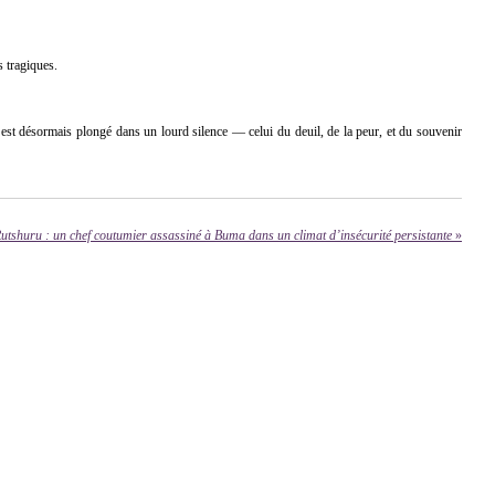
s tragiques.
s, est désormais plongé dans un lourd silence — celui du deuil, de la peur, et du souvenir
utshuru : un chef coutumier assassiné à Buma dans un climat d’insécurité persistante
»