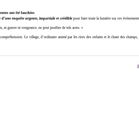
centes ont été fauchées
.
e d’une enquête urgente, impartiale et crédible
pour faire toute la lumière sur ces événement
 ni guerre ni vengeance, ne peut justifier de tels actes. »
 incompréhension. Le village, d’ordinaire animé par les rires des enfants et le chant des champ
R