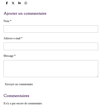
P
P
P
P
a
a
a
a
r
r
r
r
Ajouter un commentaire
t
t
t
t
a
a
a
a
g
g
g
g
Nom *
e
e
e
e
r
r
r
r
Adresse e-mail *
Message *
Envoyer un commentaire
Commentaires
Il n'y a pas encore de commentaire.