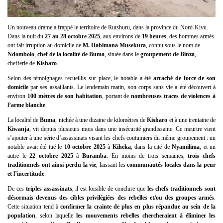
Un nouveau drame a frappé le territoire de Rutshuru, dans la province du Nord-Kivu.
Dans la nuit du
27 au 28 octobre 2025
, aux environs de
19 heures
, des hommes armés
ont fait irruption au domicile de
M. Habimana Musekura
, connu sous le nom de
Ndombolo
,
chef de la localité de Buma
, située dans le
groupement de Binza
,
chefferie de
Kisharo
.
Selon des témoignages recueillis sur place, le notable a été
arraché de force de son
domicile
par ses assaillants. Le lendemain matin, son corps sans vie a été découvert à
environ
100 mètres de son habitation
, portant de
nombreuses traces de violences à
l’arme blanche
.
La localité de
Buma
, nichée à une dizaine de kilomètres de
Kisharo
et à une trentaine de
Kiwanja
, vit depuis plusieurs mois dans une insécurité grandissante. Ce meurtre vient
s’ajouter à une série d’assassinats visant les chefs coutumiers du même groupement : un
notable avait été tué le
10 octobre 2025
à
Kiheka
, dans la cité de
Nyamilima
, et un
autre le
22 octobre 2025
à
Buramba
. En moins de trois semaines,
trois chefs
traditionnels ont ainsi perdu la vie
, laissant les
communautés locales dans la peur
et l’incertitude
.
De ces
triples assassinats
, il est loisible de conclure que
les chefs traditionnels sont
désormais devenus des cibles privilégiées des rebelles et/ou des groupes armés
.
Cette situation tend à
confirmer la crainte de plus en plus répandue au sein de la
population
, selon laquelle
les mouvements rebelles chercheraient à éliminer les