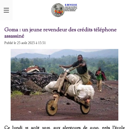
Passer
au
contenu
principal
Goma : un jeune revendeur des crédits téléphone
assassiné
Publié le 25 août 2025 à 15:51
Ce lundi 25 août 2025, aux alentours de 9:00, près l'école