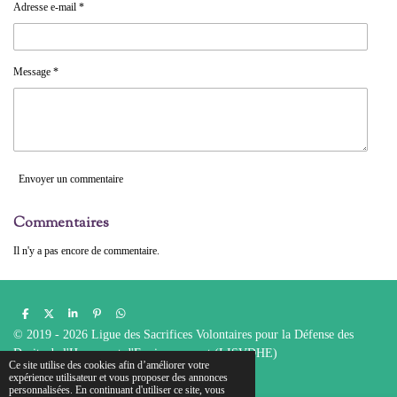
Adresse e-mail *
Message *
Envoyer un commentaire
Commentaires
Il n'y a pas encore de commentaire.
P
P
P
É
P
a
a
a
p
a
© 2019 - 2026 Ligue des Sacrifices Volontaires pour la Défense des
r
r
r
i
r
t
t
t
n
t
Droits de l'Homme et d'Environnement (LISVDHE)
a
a
a
g
a
Ce site utilise des cookies afin d’améliorer votre
g
g
g
l
g
Propulsé par
Webador
expérience utilisateur et vous proposer des annonces
e
e
e
e
e
personnalisées. En continuant d'utiliser ce site, vous
r
r
r
r
r