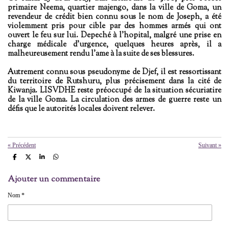
primaire Neema, quartier majengo, dans la ville de Goma, un
revendeur de crédit bien connu sous le nom de Joseph, a été
violemment pris pour cible par des hommes armés qui ont
ouvert le feu sur lui. Depeché à l'hopital, malgré une prise en
charge médicale d’urgence, quelques heures après, il a
malheureusement rendu l'ame à la suite de ses blessures.
Autrement connu sous pseudonyme de Djef, il est ressortissant
du territoire de Rutshuru, plus précisement dans la cité de
Kiwanja. LISVDHE reste préoccupé de la situation sécuriatire
de la ville Goma. La circulation des armes de guerre reste un
défis que le autorités locales doivent relever.
«
Précédent
Suivant
»
P
P
P
P
a
a
a
a
r
r
r
r
Ajouter un commentaire
t
t
t
t
a
a
a
a
g
g
g
g
Nom *
e
e
e
e
r
r
r
r