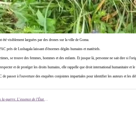
 été visiblement larguées par des drones sur la ville de Goma.
AC près de Lushagala laissant d'énormes dégâts humains et matériels.
ictimes, se trouve des femmes, hommes et des enfants. Et jusque là, personne ne sait dire si l'
specter et de protéger les droits humains, elle rappelle que droit international humanitaire et le 
passer à l'ouverture des enquêtes conjointes impartiales pour identifier les auteurs et les déf
Goma: des enlèvements, des fusillades et extorsions, d'autres formes des guerres dans la guerre. L'essence de l'État en péril?