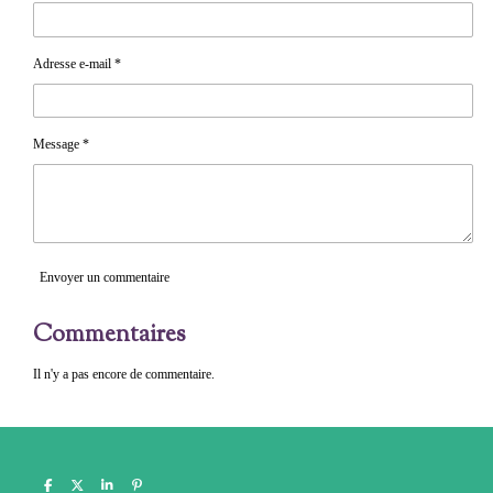
Adresse e-mail *
Message *
Envoyer un commentaire
Commentaires
Il n'y a pas encore de commentaire.
P
P
P
É