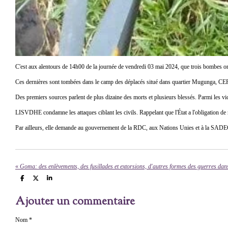
C'est aux alentours de 14h00 de la journée de vendredi 03 mai 2024, que trois bombes ont
Ces dernières sont tombées dans le camp des déplacés situé dans quartier Mugunga, CEP
Des premiers sources parlent de plus dizaine des morts et plusieurs blessés. Parmi les v
LISVDHE condamne les attaques ciblant les civils. Rappelant que l'État a l'obligation de re
Par ailleurs, elle demande au gouvernement de la RDC, aux Nations Unies et à la SADEC de 
«
P
P
P
a
a
a
r
r
r
Ajouter un commentaire
t
t
t
a
a
a
g
g
g
e
e
e
Nom *
r
r
r