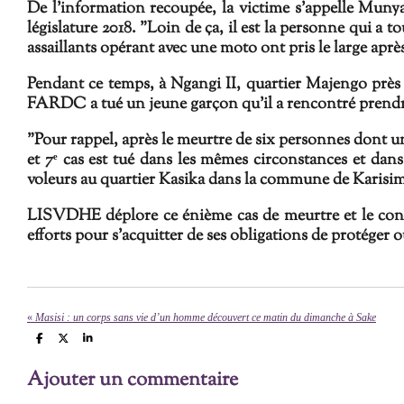
De l'information recoupée, l
a victime s'appelle
Munya
législature 2018.
"Loin de ça, il est la personne qui a 
assaillants opérant avec une moto
ont pris le large après
Pendant ce temps, à Ngangi II, quartier Majengo près
FARDC a tué un jeune garçon qu'il a rencontré prendre
"Pour rappel, après le meurtre de six personnes dont u
et 7ᵉ cas est tué dans les mêmes circonstances et dan
voleurs au quartier Kasika dans la commune de Karisim
LISVDHE déplore ce énième cas de meurtre et le condam
efforts pour s'acquitter de ses obligations de protéger o
«
Masisi : un corps sans vie d’un homme découvert ce matin du dimanche à Sake
P
P
P
a
a
a
r
r
r
Ajouter un commentaire
t
t
t
a
a
a
g
g
g