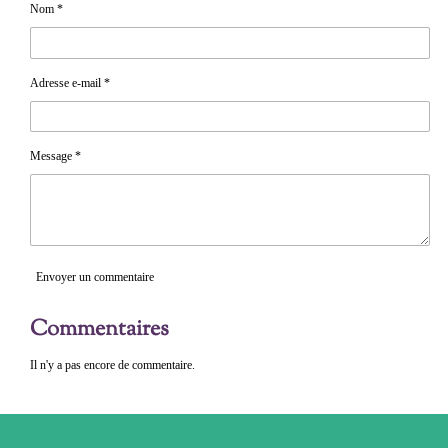
e
e
e
Nom *
r
r
r
Adresse e-mail *
Message *
Envoyer un commentaire
Commentaires
Il n'y a pas encore de commentaire.