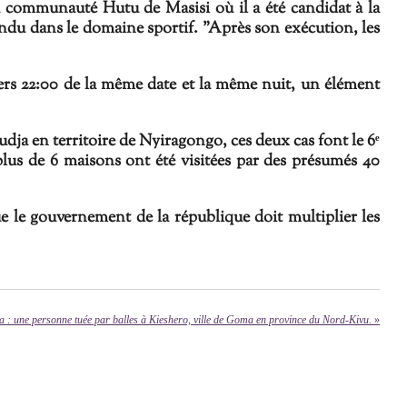
la communauté Hutu
de Masisi où il a été candidat à la
tendu dans le domaine sportif.
"Après son exécution, l
es
ers 22:00 de la même date et la même nuit, un élément
ja en territoire de Nyiragongo, ces deux cas font le 6ᵉ
 plus de 6 maisons ont été visitées par des présumés 40
e le gouvernement de la république doit multiplier les
: une personne tuée par balles à K​i​eshero​, ville de Goma en province du Nord-Kivu.​
»