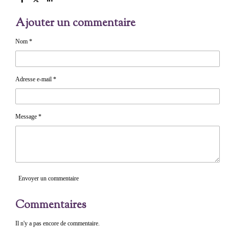
P
P
P
a
a
a
r
r
r
Ajouter un commentaire
t
t
t
a
a
a
g
g
g
e
e
e
Nom *
r
r
r
Adresse e-mail *
Message *
Envoyer un commentaire
Commentaires
Il n'y a pas encore de commentaire.