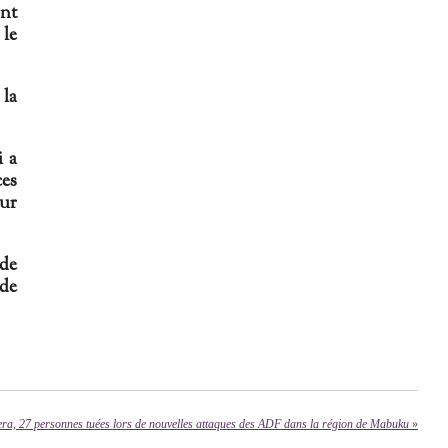
ont
 le
la
i a
ces
eur
 de
 de
era, 27 personnes tuées lors de nouvelles attaques des ADF dans la région de Mabuku
»