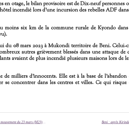
s en otage, le bilan provisoire est de Dix-neuf personnes 
 hôtel incendié lors d'une incursion des rebelles ADF dans
s ou moins six km de la commune rurale de Kyondo dans 
vu).
ui du 08 mars 2023 à Mukondi territoire de Beni. Celui-c
 nombreux autres grièvement blessés dans une attaque de 
ants avaient de plus incendié plusieurs maisons lors de l
 de milliers d'innocents. Elle est à la base de l'abandon
ler se concentrer dans les centres et villes. Ce qui risque
M​asisi​ : ​trois​ civils tués et ​quatre​ autres blessés ​lors ​des bombardements aveugles du mouvement du 23 mars (M23) à Sake au Nord-Kivu​.​
Beni : après Kirind