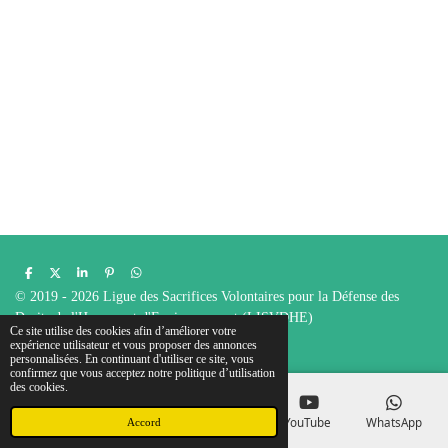
P
P
P
É
P
a
a
a
p
a
© 2019 - 2026 Ligue des Sacrifices Volontaires pour la Défense des
r
r
r
i
r
t
t
t
n
t
Droits de l'Homme et d'Environnement (LISVDHE)
a
a
a
g
a
Ce site utilise des cookies afin d’améliorer votre
g
g
g
l
g
Propulsé par
Webador
expérience utilisateur et vous proposer des annonces
e
e
e
e
e
personnalisées. En continuant d'utiliser ce site, vous
r
r
r
r
r
confirmez que vous acceptez notre politique d’utilisation
des cookies.
E-mail
Téléphone
Carte
YouTube
WhatsApp
Accord