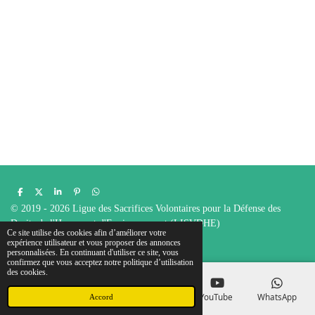
P
P
P
É
P
a
a
a
p
a
© 2019 - 2026 Ligue des Sacrifices Volontaires pour la Défense des
r
r
r
i
r
t
t
t
n
t
Droits de l'Homme et d'Environnement (LISVDHE)
a
a
a
g
a
Ce site utilise des cookies afin d’améliorer votre
g
g
g
l
g
Propulsé par
Webador
expérience utilisateur et vous proposer des annonces
e
e
e
e
e
personnalisées. En continuant d'utiliser ce site, vous
r
r
r
r
r
confirmez que vous acceptez notre politique d’utilisation
des cookies.
E-mail
Téléphone
Carte
YouTube
WhatsApp
Accord