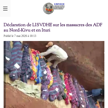
Passer
au
contenu
principal
Déclaration de LISVDHE sur les massacres des ADF
au Nord-Kivu et en Ituri
Publié le 7 mai 2026 à 18:13