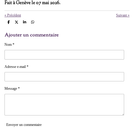
Fait à Genève le 07 mai 2026.
«
Précédent
Suivant
»
P
P
P
P
a
a
a
a
r
r
r
r
Ajouter un commentaire
t
t
t
t
a
a
a
a
g
g
g
g
Nom *
e
e
e
e
r
r
r
r
Adresse e-mail *
Message *
Envoyer un commentaire