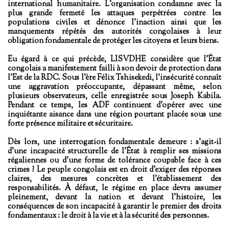
international humanitaire. L’organisation condamne avec la
plus grande fermeté les attaques perpétrées contre les
populations civiles et dénonce l’inaction ainsi que les
manquements répétés des autorités congolaises à leur
obligation fondamentale de protéger les citoyens et leurs biens.
Eu égard à ce qui précède,
LISVDHE
considère que l’État
congolais a manifestement failli à son devoir de protection dans
l’Est de la RDC. Sous l’ère
Félix Tshisekedi
, l’insécurité connaît
une aggravation préoccupante, dépassant même, selon
plusieurs observateurs, celle enregistrée sous
Joseph Kabila
.
Pendant ce temps, les ADF continuent d’opérer avec une
inquiétante aisance dans une région pourtant placée sous une
forte présence militaire et sécuritaire.
Dès lors, une interrogation fondamentale demeure : s’agit-il
d’une incapacité structurelle de l’État à remplir ses missions
régaliennes ou d’une forme de tolérance coupable face à ces
crimes ? Le peuple congolais est en droit d’exiger des réponses
claires, des mesures concrètes et l’établissement des
responsabilités. À défaut, le régime en place devra assumer
pleinement, devant la nation et devant l’histoire, les
conséquences de son incapacité à garantir le premier des droits
fondamentaux : le droit à la vie et à la sécurité des personnes.