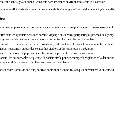
ontinuent d’être signalés, tant à Goma que dans les zones environnantes sous leur contrôle.
, une localité située dans le territoire voisin de Nyiragongo, où des habitants ont également dé
ire
vie humaine, plusieurs mesures pourraient être mises en œuvre pour restaurer progressivement la s
écurité dans les quartiers sensibles comme Majengo et les zones périphériques proches de Nyira
ignaler rapidement tout mouvement suspect et faciliter une réaction immédiate.
ntrôler et récupérer les armes en circulation, réduisant ainsi la capacité opérationnelle des band
risque, notamment autour des centres hospitaliers et des carrefours stratégiques.
 auteurs, informer la population sur les mesures prises et renforcer la confiance.
locaux, les responsables religieux et la société civile pour encourager la vigilance et la dénoncia
gique et aide sociale aux familles touchées par la violence.
et des forces de sécurité, pourrait contribuer à limiter les attaques et restaurer la quiétude dan