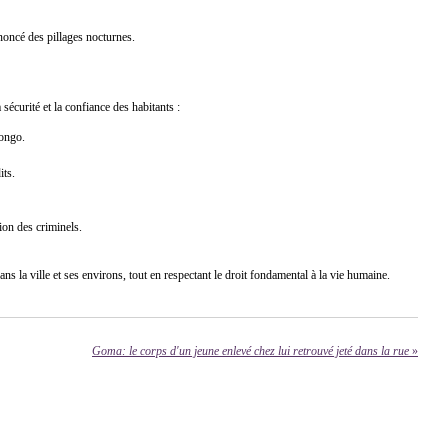
noncé des pillages nocturnes.
écurité et la confiance des habitants :
gongo.
its.
tion des criminels.
s la ville et ses environs, tout en respectant le droit fondamental à la vie humaine.
Goma: le corps d'un jeune enlevé chez lui retrouvé jeté dans la rue
»