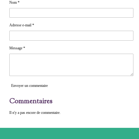
e
e
e
Nom *
r
r
r
Adresse e-mail *
Message *
Envoyer un commentaire
Commentaires
Il n'y a pas encore de commentaire.