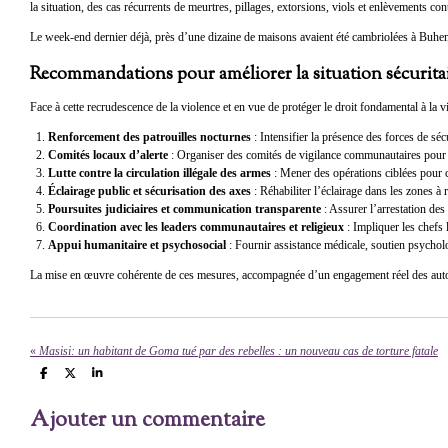
la situation, des cas récurrents de meurtres, pillages, extorsions, viols et enlèvements c
Le week-end dernier déjà, près d’une dizaine de maisons avaient été cambriolées à Buhene
Recommandations pour améliorer la situation sécurita
Face à cette recrudescence de la violence et en vue de protéger le droit fondamental à la 
Renforcement des patrouilles nocturnes
: Intensifier la présence des forces de s
Comités locaux d’alerte
: Organiser des comités de vigilance communautaires pour s
Lutte contre la circulation illégale des armes
: Mener des opérations ciblées pour co
Éclairage public et sécurisation des axes
: Réhabiliter l’éclairage dans les zones à 
Poursuites judiciaires et communication transparente
: Assurer l’arrestation des
Coordination avec les leaders communautaires et religieux
: Impliquer les chefs 
Appui humanitaire et psychosocial
: Fournir assistance médicale, soutien psycholo
La mise en œuvre cohérente de ces mesures, accompagnée d’un engagement réel des autorités 
«
Masisi: un habitant de Goma tué par des rebelles : un nouveau cas de torture fatale
P
P
P
a
a
a
r
r
r
Ajouter un commentaire
t
t
t
a
a
a
g
g
g