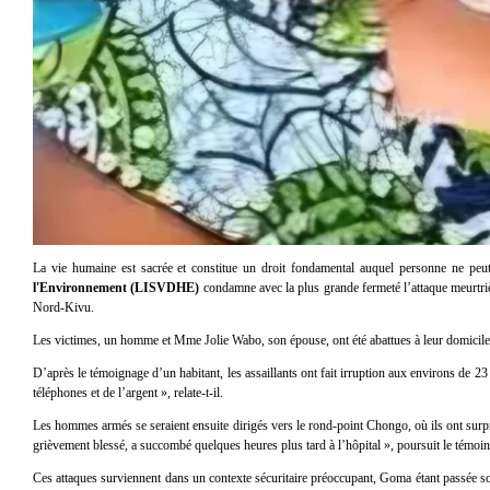
La vie humaine est sacrée et constitue un droit fondamental auquel personne ne peu
l'Environnement (LISVDHE)
condamne avec la plus grande fermeté l’attaque meurtriè
Nord-Kivu
.
Les victimes, un homme et Mme Jolie Wabo, son épouse, ont été abattues à leur domicile dan
D’après le témoignage d’un habitant, les assaillants ont fait irruption aux environs d
téléphones et de l’argent », relate-t-il.
Les hommes armés se seraient ensuite dirigés vers le rond-point Chongo, où ils ont surpri
grièvement blessé, a succombé quelques heures plus tard à l’hôpital », poursuit le témoin
Ces attaques surviennent dans un contexte sécuritaire préoccupant, Goma étant passée sou