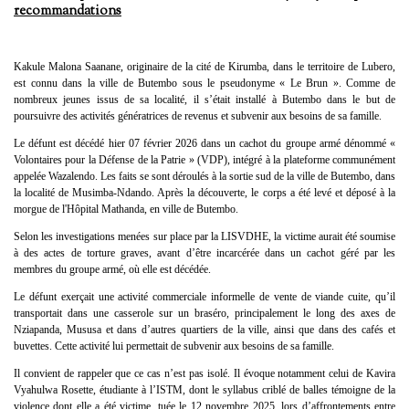
recommandations
Kakule Malona Saanane, originaire de la cité de Kirumba, dans le territoire de Lubero,
est connu dans la ville de Butembo sous le pseudonyme « Le Brun ». Comme de
nombreux jeunes issus de sa localité, il s’était installé à Butembo dans le but de
poursuivre des activités génératrices de revenus et subvenir aux besoins de sa famille.
Le défunt est décédé hier 07 février 2026 dans un cachot du groupe armé dénommé «
Volontaires pour la Défense de la Patrie » (VDP), intégré à la plateforme communément
appelée Wazalendo. Les faits se sont déroulés à la sortie sud de la ville de Butembo, dans
la localité de Musimba-Ndando. Après la découverte, le corps a été levé et déposé à la
morgue de l'Hôpital Mathanda, en ville de Butembo.
Selon les investigations menées sur place par la LISVDHE, la victime aurait été soumise
à des actes de torture graves, avant d’être incarcérée dans un cachot géré par les
membres du groupe armé, où elle est décédée.
Le défunt exerçait une activité commerciale informelle de vente de viande cuite, qu’il
transportait dans une casserole sur un braséro, principalement le long des axes de
Nziapanda, Mususa et dans d’autres quartiers de la ville, ainsi que dans des cafés et
buvettes. Cette activité lui permettait de subvenir aux besoins de sa famille.
Il convient de rappeler que ce cas n’est pas isolé. Il évoque notamment celui de Kavira
Vyahulwa Rosette, étudiante à l’ISTM, dont le syllabus criblé de balles témoigne de la
violence dont elle a été victime, tuée le 12 novembre 2025, lors d’affrontements entre