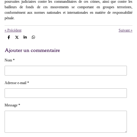
poursuites judiciaires contre les commanditaires de ces crimes, ainsi que contre les
bailleurs de fonds de ces mouvements se comportant en groupes terroristes,
conformément aux normes nationales et internationales en matière de responsabilité
pénale.
«
Précédent
Suivant
»
P
P
P
P
a
a
a
a
r
r
r
r
Ajouter un commentaire
t
t
t
t
a
a
a
a
g
g
g
g
Nom *
e
e
e
e
r
r
r
r
Adresse e-mail *
Message *