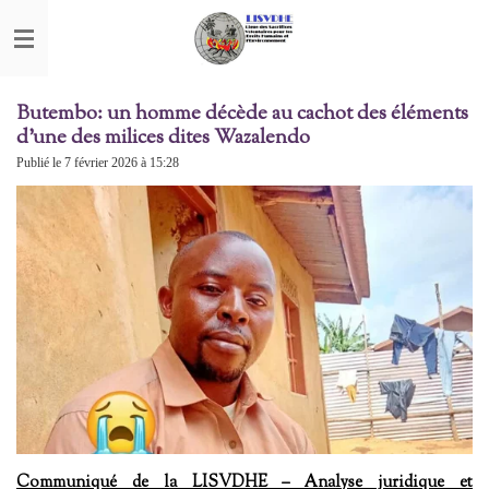
Passer
au
contenu
principal
Butembo: un homme décède au cachot des éléments
d'une des milices dites Wazalendo
Publié le 7 février 2026 à 15:28
Communiqué de la LISVDHE – Analyse juridique et