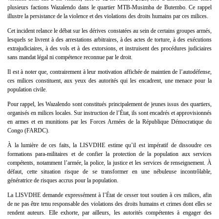
plusieurs factions Wazalendo dans le quartier MTB-Musimba de Butembo. Ce rappel
illustre la persistance de la violence et des violations des droits humains par ces milices.
Cet incident relance le débat sur les dérives constatées au sein de certains groupes armés,
lesquels se livrent à des arrestations arbitraires, à des actes de torture, à des exécutions
extrajudiciaires, à des vols et à des extorsions, et instruisent des procédures judiciaires
sans mandat légal ni compétence reconnue par le droit.
Il est à noter que, contrairement à leur motivation affichée de maintien de l’autodéfense,
ces milices constituent, aux yeux des autorités qui les encadrent, une menace pour la
population civile.
Pour rappel, les Wazalendo sont constitués principalement de jeunes issus des quartiers,
organisés en milices locales. Sur instruction de l’État, ils sont encadrés et approvisionnés
en armes et en munitions par les Forces Armées de la République Démocratique du
Congo (FARDC).
À la lumière de ces faits, la LISVDHE estime qu’il est impératif de dissoudre ces
formations para-militaires et de confier la protection de la population aux services
compétents, notamment l’armée, la police, la justice et les services de renseignement. À
défaut, cette situation risque de se transformer en une nébuleuse incontrôlable,
génératrice de risques accrus pour la population.
La LISVDHE demande expressément à l’État de cesser tout soutien à ces milices, afin
de ne pas être tenu responsable des violations des droits humains et crimes dont elles se
rendent auteurs. Elle exhorte, par ailleurs, les autorités compétentes à engager des