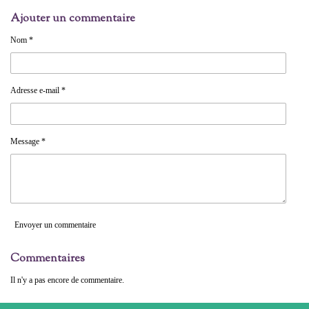
r
r
r
r
Ajouter un commentaire
t
t
t
t
a
a
a
a
g
g
g
g
Nom *
e
e
e
e
r
r
r
r
Adresse e-mail *
Message *
Envoyer un commentaire
Commentaires
Il n'y a pas encore de commentaire.