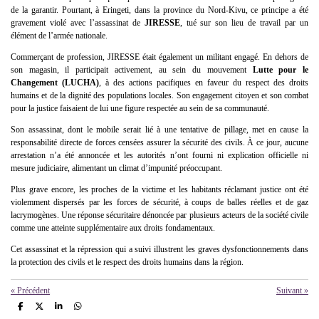
de la garantir. Pourtant, à Eringeti, dans la province du Nord-Kivu, ce principe a été
gravement violé avec l’assassinat de
JIRESSE
, tué sur son lieu de travail par un
élément de l’armée nationale.
Commerçant de profession, JIRESSE était également un militant engagé. En dehors de
son magasin, il participait activement, au sein du mouvement
Lutte pour le
Changement (LUCHA)
, à des actions pacifiques en faveur du respect des droits
humains et de la dignité des populations locales. Son engagement citoyen et son combat
pour la justice faisaient de lui une figure respectée au sein de sa communauté.
Son assassinat, dont le mobile serait lié à une tentative de pillage, met en cause la
responsabilité directe de forces censées assurer la sécurité des civils. À ce jour, aucune
arrestation n’a été annoncée et les autorités n’ont fourni ni explication officielle ni
mesure judiciaire, alimentant un climat d’impunité préoccupant.
Plus grave encore, les proches de la victime et les habitants réclamant justice ont été
violemment dispersés par les forces de sécurité, à coups de balles réelles et de gaz
lacrymogènes. Une réponse sécuritaire dénoncée par plusieurs acteurs de la société civile
comme une atteinte supplémentaire aux droits fondamentaux.
Cet assassinat et la répression qui a suivi illustrent les graves dysfonctionnements dans
la protection des civils et le respect des droits humains dans la région.
«
Précédent
Suivant
»
P
P
P
P
a
a
a
a