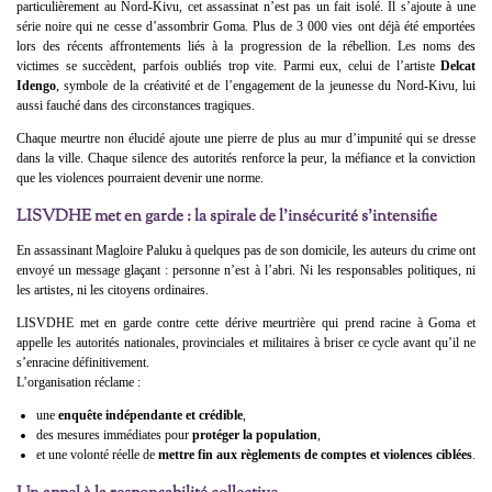
particulièrement au Nord-Kivu, cet assassinat n’est pas un fait isolé. Il s’ajoute à une
série noire qui ne cesse d’assombrir Goma. Plus de 3 000 vies ont déjà été emportées
lors des récents affrontements liés à la progression de la rébellion. Les noms des
victimes se succèdent, parfois oubliés trop vite. Parmi eux, celui de l’artiste
Delcat
Idengo
, symbole de la créativité et de l’engagement de la jeunesse du Nord-Kivu, lui
aussi fauché dans des circonstances tragiques.
Chaque meurtre non élucidé ajoute une pierre de plus au mur d’impunité qui se dresse
dans la ville. Chaque silence des autorités renforce la peur, la méfiance et la conviction
que les violences pourraient devenir une norme.
LISVDHE met en garde : la spirale de l’insécurité s’intensifie
En assassinant Magloire Paluku à quelques pas de son domicile, les auteurs du crime ont
envoyé un message glaçant : personne n’est à l’abri. Ni les responsables politiques, ni
les artistes, ni les citoyens ordinaires.
LISVDHE met en garde contre cette dérive meurtrière qui prend racine à Goma et
appelle les autorités nationales, provinciales et militaires à briser ce cycle avant qu’il ne
s’enracine définitivement.
L’organisation réclame :
une
enquête indépendante et crédible
,
des mesures immédiates pour
protéger la population
,
et une volonté réelle de
mettre fin aux règlements de comptes et violences ciblées
.