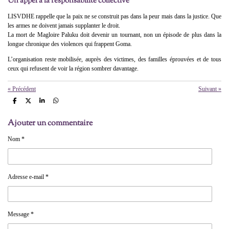
Un appel à la responsabilité collective
LISVDHE rappelle que la paix ne se construit pas dans la peur mais dans la justice. Que
les armes ne doivent jamais supplanter le droit.
La mort de Magloire Paluku doit devenir un tournant, non un épisode de plus dans la
longue chronique des violences qui frappent Goma.
L’organisation reste mobilisée, auprès des victimes, des familles éprouvées et de tous
ceux qui refusent de voir la région sombrer davantage.
«
Précédent
Suivant
»
P
P
P
P
a
a
a
a
r
r
r
r
Ajouter un commentaire
t
t
t
t
a
a
a
a
g
g
g
g
Nom *
e
e
e
e
r
r
r
r
Adresse e-mail *
Message *