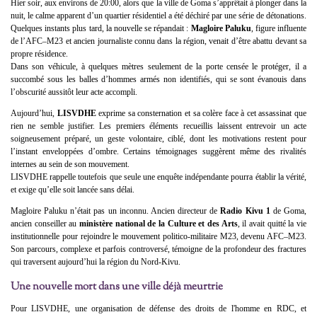
Hier soir, aux environs de 20:00, alors que la ville de Goma s’apprêtait à plonger dans la
nuit, le calme apparent d’un quartier résidentiel a été déchiré par une série de détonations.
Quelques instants plus tard, la nouvelle se répandait :
Magloire Paluku
, figure influente
de l’AFC–M23 et ancien journaliste connu dans la région, venait d’être abattu devant sa
propre résidence.
Dans son véhicule, à quelques mètres seulement de la porte censée le protéger, il a
succombé sous les balles d’hommes armés non identifiés, qui se sont évanouis dans
l’obscurité aussitôt leur acte accompli.
Aujourd’hui,
LISVDHE
exprime sa consternation et sa colère face à cet assassinat que
rien ne semble justifier. Les premiers éléments recueillis laissent entrevoir un acte
soigneusement préparé, un geste volontaire, ciblé, dont les motivations restent pour
l’instant enveloppées d’ombre. Certains témoignages suggèrent même des rivalités
internes au sein de son mouvement.
LISVDHE rappelle toutefois que seule une enquête indépendante pourra établir la vérité,
et exige qu’elle soit lancée sans délai.
Magloire Paluku n’était pas un inconnu. Ancien directeur de
Radio Kivu 1
de Goma,
ancien conseiller au
ministère national de la Culture et des Arts
, il avait quitté la vie
institutionnelle pour rejoindre le mouvement politico-militaire M23, devenu AFC–M23.
Son parcours, complexe et parfois controversé, témoigne de la profondeur des fractures
qui traversent aujourd’hui la région du Nord-Kivu.
Une nouvelle mort dans une ville déjà meurtrie
Pour LISVDHE, une organisation de défense des droits de l'homme en RDC, et