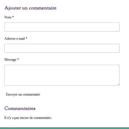
a
a
a
a
r
r
r
r
Ajouter un commentaire
t
t
t
t
a
a
a
a
g
g
g
g
Nom *
e
e
e
e
r
r
r
r
Adresse e-mail *
Message *
Envoyer un commentaire
Commentaires
Il n'y a pas encore de commentaire.