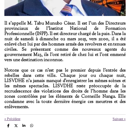
Il s'appelle M. Tabu Munubo César. Il est l'un des Directeurs
provinciaux de l'Institut National de Formation
Professionnelle (INPP). Il est directeur chargé de la paie. Dans la
nuit de samedi à dimanche 02 mars 2025, vers 21:00, il a été
enlevé chez lui par des hommes armés des revolvers et en tenues
civiles. Se présentant comme des nouveaux agents du
gouvernement M23, ils l'ont retiré de chez lui et l'ont emmené
vers une destination inconnue.
Notons que ce cas n'est pas le premier depuis l'entrée des
rebelles dans cette ville. Chaque jour ou chaque nuit,
LISVDHE n'a jamais manqué d'enregistrer les mêmes scènes et
les mêmes spectacles. LISVDHE reste préoccupée de la
recrudescence des violations des droits de l'homme dans les
zones contrôlées par les éléments de Corneille Nanga. Elle
condamne avec la toute dernière énergie ces meurtres et des
enlèvements.
«
Précédent
Suivant
»
P
P
P
P