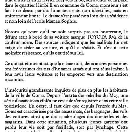
nuit d'hier 21 au 22 février 2025 vers 21:00, sur avenue de la paix,
dans le quartier Himbi II en commune de Goma, monsieur s'est
fait tirer dessu par des hommes armés non identifiés, mais en
uniforme militaire. Le drame s'est passé non loin de sa résidence
et non loin de l'école Maman Sophie.
Notons qu'avant qu'il ne soit surpris pas ses bourreaux, le
défunt était à bord de sa voiture marque TOYOTA RV4 de la
couleur noire. Des sources indiquent que les malfrats lui ont
exigé de céder sa voiture, et qu'il a résisté. Et c'est à cette
moindre résistance, qu'ils ont tiré sur lui.
Ce qui est étonnant est que la même nuit, deux autres personnes
ont été victimes des tirs d'hommes armés qui ont réussi même à
leur ravir leurs voitures et les emporter vers une destination
inconnue.
L'insécurité grandissante inquiète de plus en plus les habitants
de la ville de Goma. Depuis l'entrée des rebelles du M23, une
série d'assassinats ciblés ne cesse de s'enregistrer dans cette ville
touristique. En outre, il faut dire que depuis l'entrée du M23,
Goma est caractérisée par des assassinats, des braquages, des vols
des voitures ainsi que des cambriolages des domiciles et des
magasins. Dans cette situation, plusieurs jeunes garçons ont
perdu leur vie soit par fusillade, soit par lynchage. Cette