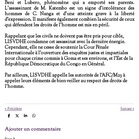
Beni et Lubero, phénomène qui a emporté ses parents.
L'assassinant de M. Katembo est un signe d'intolérance des
hommes de C. Nanga et d'une atteinte grave à la liberté
d'expression. Il manifeste également combien la sécurité de ceux
qui défendent les droits de l'homme est mis en péril.
Rappelant que les civils ne doivent pas être pris pour cible,
LISVDHE condamne cet assassinat avec la dernière énergie.
Cependant, elle ne cesse de soutenir la Cour Pénale
Internationale à l'ouverture des enquêtes justes et impartiales
pour chaque crime commis à Goma et ses environs, et l'Est de la
République Démocratique du Congo en Général.
Par ailleurs, LISVDHE appelle les autorités de l'AFC/M23 à
appeler leurs éléments de bien veiller au respect des droits de
l'homme.
«
Précédent
Suivant
»
P
P
P
P
a
a
a
a
r
r
r
r
Ajouter un commentaire
t
t
t
t
a
a
a
a
g
g
g
g