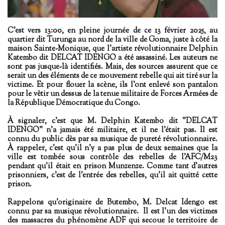
C'est vers 13:00, en pleine journée de ce 13 février 2025, au
quartier dit Turunga au nord de la ville de Goma, juste à côté la
maison Sainte-Monique, que l'artiste révolutionnaire Delphin
Katembo dit DELCAT IDENGO a été assassiné. Les auteurs ne
sont pas jusque-là identifiés. Mais, des sources assurent que ce
serait un des éléments de ce mouvement rebelle qui ait tiré sur la
victime. Et pour flouer la scène, ils l'ont enlevé son pantalon
pour le vêtir un dessus de la tenue militaire de Forces Armées de
la République Démocratique du Congo.
À signaler, c'est que M. Delphin Katembo dit "DELCAT
IDENGO" n'a jamais été militaire, et il ne l'était pas.
Il est
connu du public dès par sa musique de pureté révolutionnaire.
À rappeler, c'est qu'il n'y a pas plus de deux semaines que la
ville est tombée sous contrôle des rebelles de l'AFC/M23
pendant qu'il était en prison Munzenze
. Comme tant d'autres
prisonniers, c'est de l'entrée des rebelles, qu'il ait quitté cette
prison.
Rappelons qu'originaire de Butembo, M. Delcat Idengo est
connu par sa musique révolutionnaire. Il est l'un des victimes
des massacres du phénomène ADF qui secoue le territoire de