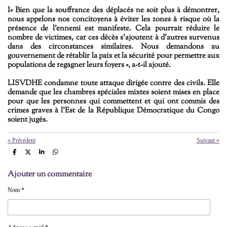
I« Bien que la souffrance des déplacés ne soit plus à démontrer,
nous appelons nos concitoyens à éviter les zones à risque où la
présence de l'ennemi est manifeste. Cela pourrait réduire le
nombre de victimes, car ces décès s'ajoutent à d'autres survenus
dans des circonstances similaires. Nous demandons au
gouvernement de rétablir la paix et la sécurité pour permettre aux
populations de regagner leurs foyers », a-t-il ajouté.
LISVDHE condamne toute attaque dirigée contre des civils. Elle
demande que les chambres spéciales mixtes soient mises en place
pour que les personnes qui commettent et qui ont commis des
crimes graves à l'Est de la République Démocratique du Congo
soient jugés.
«
Précédent
Suivant
»
P
P
P
P
a
a
a
a
r
r
r
r
Ajouter un commentaire
t
t
t
t
a
a
a
a
g
g
g
g
Nom *
e
e
e
e
r
r
r
r