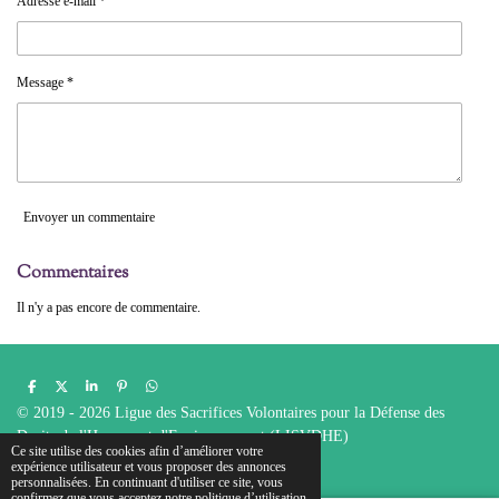
Adresse e-mail *
Message *
Envoyer un commentaire
Commentaires
Il n'y a pas encore de commentaire.
P
P
P
É
P
a
a
a
p
a
© 2019 - 2026 Ligue des Sacrifices Volontaires pour la Défense des
r
r
r
i
r
t
t
t
n
t
Droits de l'Homme et d'Environnement (LISVDHE)
a
a
a
g
a
Ce site utilise des cookies afin d’améliorer votre
g
g
g
l
g
Propulsé par
Webador
expérience utilisateur et vous proposer des annonces
e
e
e
e
e
personnalisées. En continuant d'utiliser ce site, vous
r
r
r
r
r
confirmez que vous acceptez notre politique d’utilisation