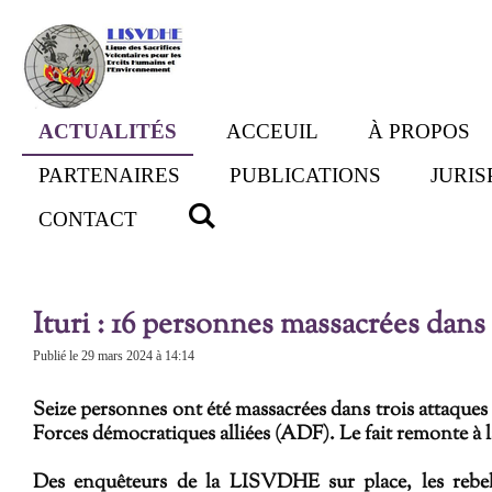
Passer
au
contenu
principal
ACTUALITÉS
ACCEUIL
À PROPOS
PARTENAIRES
PUBLICATIONS
JURI
CONTACT
Ituri : 16 personnes massacrées dan
Publié le 29 mars 2024 à 14:14
Seize personnes ont été massacrées dans trois attaques 
Forces démocratiques alliées (ADF). Le fait remonte à 
D
​es enquêteurs de la LISVDHE sur place
, les reb