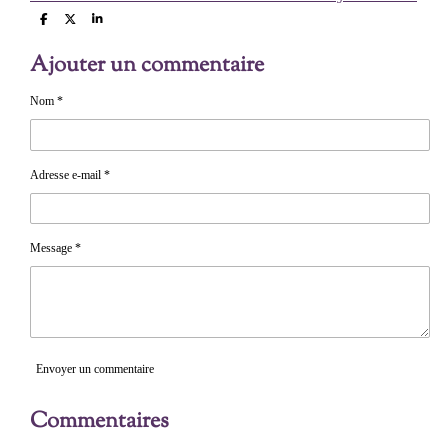
P
P
P
a
a
a
r
r
r
Ajouter un commentaire
t
t
t
a
a
a
g
g
g
e
e
e
Nom *
r
r
r
Adresse e-mail *
Message *
Envoyer un commentaire
Commentaires