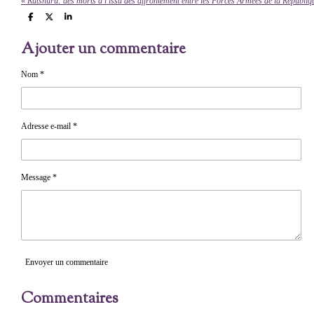
«
P
P
P
a
a
a
r
r
r
Ajouter un commentaire
t
t
t
a
a
a
g
g
g
e
e
e
Nom *
r
r
r
Adresse e-mail *
Message *
Envoyer un commentaire
Commentaires