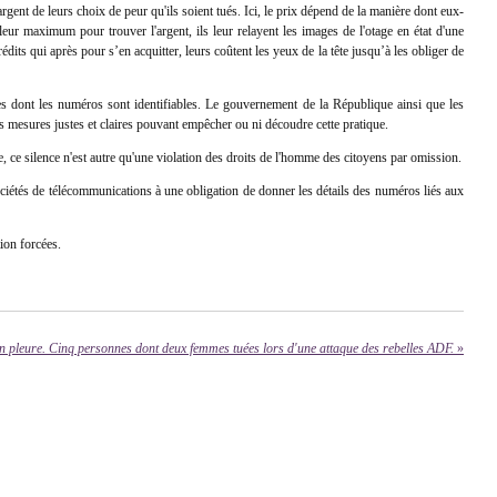
gent de leurs choix de peur qu'ils soient tués. Ici, le prix dépend de la manière dont eux-
leur maximum pour trouver l'argent, ils leur relayent les images de l'otage en état d'une
édits qui après pour s’en acquitter, leurs coûtent les yeux de la tête jusqu’à les obliger de
es dont les numéros sont identifiables. Le gouvernement de la République ainsi que les
es mesures justes et claires pouvant empêcher ou ni découdre cette pratique.
, ce silence n'est autre qu'une violation des droits de l'homme des citoyens par omission.
sociétés de télécommunications à une obligation de donner les détails des numéros liés aux
tion forcées.
n pleure. Cinq personnes dont deux femmes tuées lors d'une attaque des rebelles ADF.
»