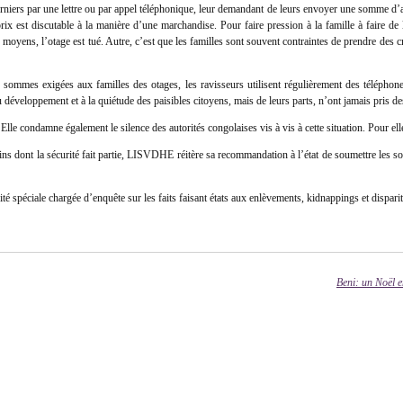
 derniers par une lettre ou par appel téléphonique, leur demandant de leurs envoyer une somme d’ar
rix est discutable à la manière d’une marchandise. Pour faire pression à la famille à faire de 
 moyens, l’otage est tué. Autre, c’est que les familles sont souvent contraintes de prendre des cr
 sommes exigées aux familles des otages, les ravisseurs utilisent régulièrement des téléphon
au développement et à la quiétude des paisibles citoyens, mais de leurs parts, n’ont jamais pris d
le condamne également le silence des autorités congolaises vis à vis à cette situation. Pour elle
ains dont la sécurité fait partie, LISVDHE réitère sa recommandation à l’état de soumettre les 
té spéciale chargée d’enquête sur les faits faisant états aux enlèvements, kidnappings et dispari
Beni: un Noël e