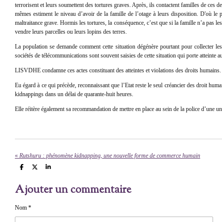
terrorisent et leurs soumettent des tortures graves. Après, ils contactent familles de ces
mêmes estiment le niveau d’avoir de la famille de l’otage à leurs disposition. D'où le p
maltraitance grave. Hormis les tortures, la conséquence, c’est que si la famille n’a pas les
vendre leurs parcelles ou leurs lopins des terres.
La population se demande comment cette situation dégénère pourtant pour collecter les
sociétés de télécommunications sont souvent saisies de cette situation qui porte atteinte 
LISVDHE condamne ces actes constituant des atteintes et violations des droits humains. El
Eu égard à ce qui précède, reconnaissant que l’Etat reste le seul créancier des droit hum
kidnappings dans un délai de quarante-huit heures.
Elle réitère également sa recommandation de mettre en place au sein de la police d’une uni
«
Rutshuru : phénomène kidnapping, une nouvelle forme de commerce humain
P
P
P
a
a
a
r
r
r
Ajouter un commentaire
t
t
t
a
a
a
g
g
g
e
e
e
Nom *
r
r
r