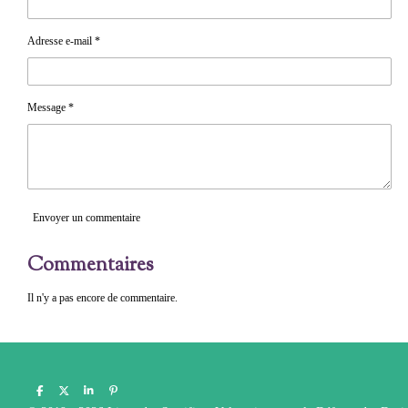
Adresse e-mail *
Message *
Envoyer un commentaire
Commentaires
Il n'y a pas encore de commentaire.
P
P
P
É
a
a
a
p