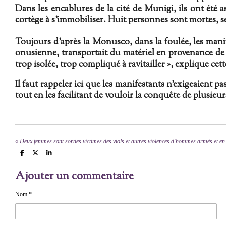
Dans les encablures de la cité de Munigi, ils ont été a
cortège à s’immobiliser
.
Huit personnes sont mortes, se
Toujours d'après la Monusco, dans la foulée, les mani
onusienne, transportait du matériel en provenance de la
trop isolée, trop compliqué à ravitailler », explique c
Il faut rappeler ici que les manifestants n'exigeaient 
tout en les facilitant de vouloir la conquête de plusieur
«
Deux femmes sont sorties victimes des viols et autres violences d'hommes armés et en 
P
P
P
a
a
a
r
r
r
Ajouter un commentaire
t
t
t
a
a
a
g
g
g
e
e
e
Nom *
r
r
r