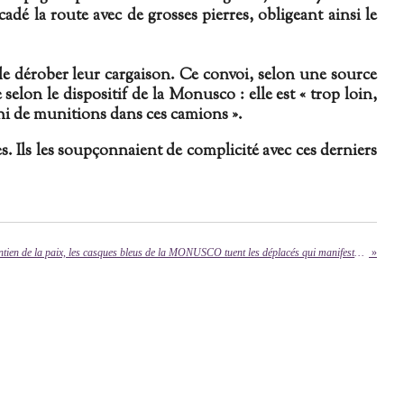
adé la route avec de grosses pierres, obligeant ainsi le
de dérober leur cargaison. Ce convoi, selon une source
elon le dispositif de la Monusco : elle est « trop loin,
t ni de munitions dans ces camions ».
s. Ils les soupçonnaient de complicité avec ces derniers
Nyiragongo: appelés pour le maintien de la paix, les casques bleus de la MONUSCO tuent les déplacés qui manifestaient. Est-ce vers l'instrumentalisation de droit de l'homme par l'ONU ?
»