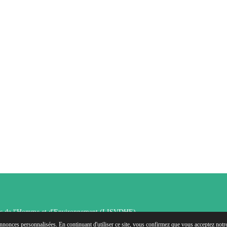
roits de l'Homme et d'Environnement (LISVDHE)
annonces personnalisées. En continuant d'utiliser ce site, vous confirmez que vous acceptez notre