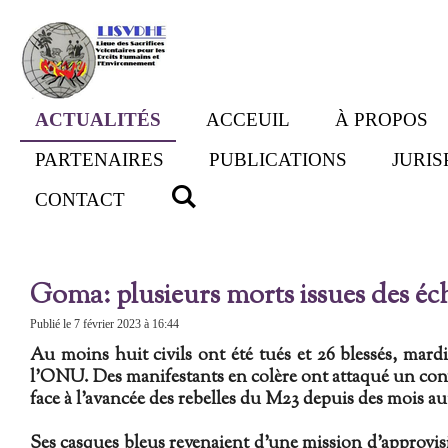
Passer
au
contenu
principal
ACTUALITÉS
ACCEUIL
À PROPOS
PARTENAIRES
PUBLICATIONS
JURI
CONTACT
Goma: plusieurs morts issues des éch
Publié le 7 février 2023 à 16:44
Au moins huit civils ont été tués et 26 blessés, mardi
l'ONU. Des manifestants en colère ont attaqué un conv
face à l’avancée des rebelles du M23 depuis des mois 
Ses
c
asques bleus revenaient d’une mission d’approvis