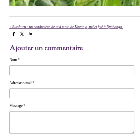
«
Rutshuru : un conducteur de taxi moto de Kiwanja, tué et jeté à Nyahanga.
P
P
P
a
a
a
r
r
r
Ajouter un commentaire
t
t
t
a
a
a
g
g
g
e
e
e
Nom *
r
r
r
Adresse e-mail *
Message *