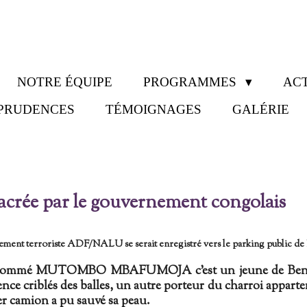
NOTRE ÉQUIPE
PROGRAMMES
ACT
SPRUDENCES
TÉMOIGNAGES
GALÉRIE
 sacrée par le gouvernement congolais
ent terroriste ADF/NALU se serait enregistré vers le parking public de Lu
MK, nommé MUTOMBO MBAFUMOJA c'est un jeune de Beni 
sence criblés des balles, un autre porteur du charroi appar
ier camion a pu sauvé sa peau.