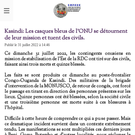
Passer
au
contenu
principal
Kasindi: Les casques bleus de l'ONU se détournent
de leur mission et tuent des civils.
Publié le 31 juillet 2022 à 14:46
Ce dimanche 31 juillet 2022, les contingents onusiens en
mission de stabilisation de l'Est de la RDC ont tiré sur des civils,
faisant ainsi trois morts et quinze blessés.
Les faits se sont produits ce dimanche au poste-frontalier
Congo-Ouganda de Kasindi. Des militaires de la brigade
d'intervention de la M​ONUSCO​, de retour de congés, ont forcé
le passage en tirant en direction des personnes présentes sur les
lieux. Quinze personnes ont été blessées, selon la société civile
et une troisième personne est morte suite à ces blessures à
l'hôpital.
Difficile à cette heure de comprendre ce qui a pu se passer. Mais
ce dramatique incident survient dans un contexte extrêmement
tendu. Les manifestations se sont multipliées ces derniers jours