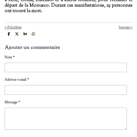
à Beni, Goma, Butembo et d'autres localités, pour réclamer le
départ de la Monusco. Durant ces manifestations, 19 personnes
ont trouvé la mort.
«
Précédent
Suivant
»
P
P
P
P
a
a
a
a
r
r
r
r
Ajouter un commentaire
t
t
t
t
a
a
a
a
g
g
g
g
Nom *
e
e
e
e
r
r
r
r
Adresse e-mail *
Message *