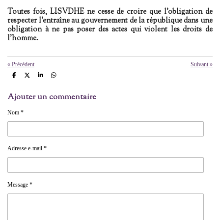
Toutes fois, LISVDHE ne cesse de croire que l'obligation de
respecter l'entraîne au gouvernement de la république dans une
obligation à ne pas poser des actes qui violent les droits de
l'homme.
«
Précédent
Suivant
»
P
P
P
P
a
a
a
a
r
r
r
r
Ajouter un commentaire
t
t
t
t
a
a
a
a
g
g
g
g
Nom *
e
e
e
e
r
r
r
r
Adresse e-mail *
Message *