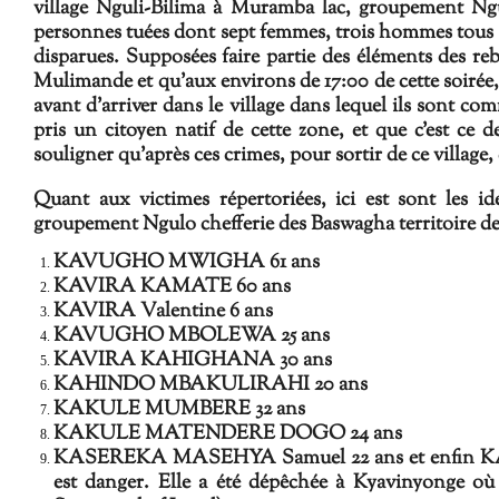
village Nguli-Bilima à Muramba lac, groupement Ngul
personnes tuées dont sept femmes, trois hommes tous dé
disparues. Supposées faire partie des éléments des re
Mulimande et qu'aux environs de 17:00 de cette soirée,
avant d'arriver dans le village dans lequel ils sont co
pris un citoyen natif de cette zone, et que c'est ce de
souligner qu'après ces crimes, pour sortir de ce village
Quant aux victimes répertoriées, ici est sont les i
groupement Ngulo chefferie des Baswagha territoire d
KAVUGHO MWIGHA 61 ans
KAVIRA KAMATE 60 ans
KAVIRA Valentine 6 ans
KAVUGHO MBOLEWA 25 ans
KAVIRA KAHIGHANA 30 ans
KAHINDO MBAKULIRAHI 20 ans
KAKULE MUMBERE 32 ans
KAKULE MATENDERE DOGO 24 ans
KASEREKA MASEHYA Samuel 22 ans et enfin KATUN
est danger. Elle a été dépêchée à Kyavinyonge où