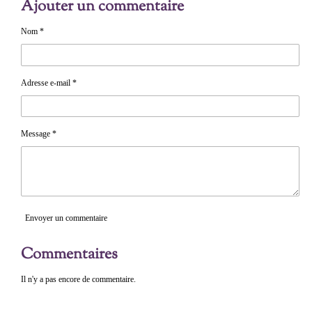
Ajouter un commentaire
t
t
t
a
a
a
g
g
g
e
e
e
Nom *
r
r
r
Adresse e-mail *
Message *
Envoyer un commentaire
Commentaires
Il n'y a pas encore de commentaire.