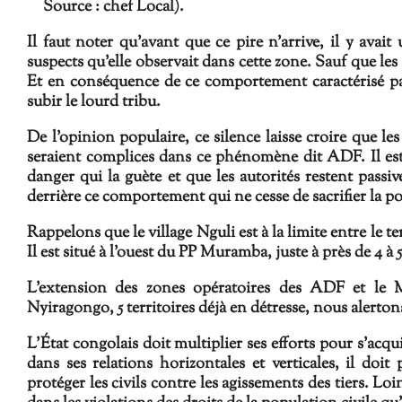
Source : chef Local).
Il faut noter qu'avant que ce pire n'arrive, il y ava
suspects qu'elle observait dans cette zone. Sauf que les
Et en conséquence de ce comportement caractérisé par
subir le lourd tribu.
De l'opinion populaire, ce silence laisse croire que l
seraient complices dans ce phénomène dit ADF. Il est
danger qui la guète et que les autorités restent passi
derrière ce comportement qui ne cesse de sacrifier la p
Rappelons que le village Nguli est à la limite entre le te
Il est situé à l'ouest du PP Muramba, juste à près de 4 à
L'extension des zones opératoires des ADF et le 
Nyiragongo, 5 territoires déjà en détresse, nous alert
L'État congolais doit multiplier ses efforts pour s'acq
dans ses relations horizontales et verticales, il d
protéger les civils contre les agissements des tiers. Loi