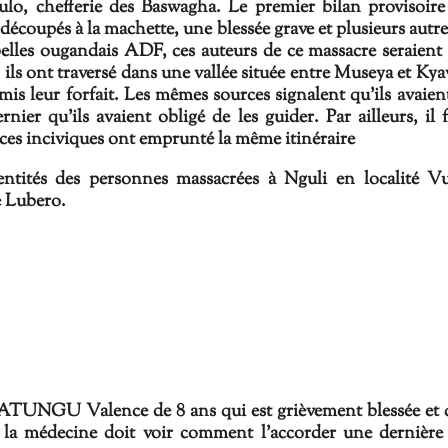
o, chefferie des Baswagha. Le premier bilan provisoire
coupés à la machette, une blessée grave et plusieurs autre
belles ougandais ADF, ces auteurs de ce massacre seraient
 ils ont traversé dans une vallée située entre Museya et Ky
mmis leur forfait. Les mêmes sources signalent qu'ils avaien
rnier qu'ils avaient obligé de les guider. Par ailleurs, il 
, ces inciviques ont emprunté la même itinéraire
dentités des personnes massacrées à Nguli en localité Vu
e Lubero.
GU Valence de 8 ans qui est grièvement blessée et qu
 la médecine doit voir comment l'accorder une dernière