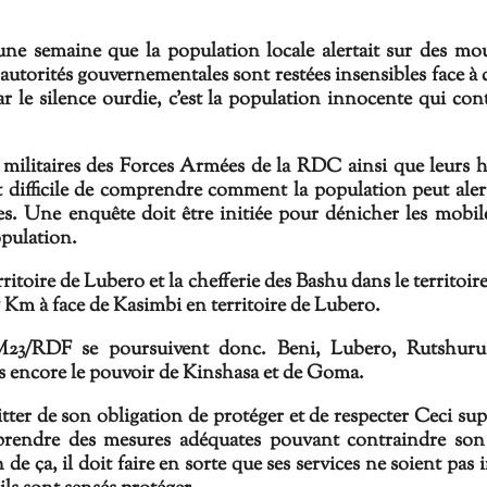
it une semaine que la population locale alertait sur des m
 autorités gouvernementales sont restées insensibles face à 
 le silence ourdie, c'est la population innocente qui con
es militaires des Forces Armées de la RDC ainsi que leurs h
 difficile de comprendre comment la population peut alert
ves. Une enquête doit être initiée pour dénicher les mobil
opulation.
rritoire de Lubero et la chefferie des Bashu dans le territoir
 5 Km à face de Kasimbi en territoire de Lubero.
M23/RDF se poursuivent donc. Beni, Lubero, Rutshuru,
ons encore le pouvoir de Kinshasa et de Goma.
uitter de son obligation de protéger et de respecter Ceci su
oit prendre des mesures adéquates pouvant contraindre so
n de ça, il doit faire en sorte que ses services ne soient pas