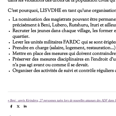
dans les violations des droits de la population civile qu
C'est pourquoi, LISVDHE en tant qu'une organisation
La nomination des magistrats pouvant être permanent
précisément à Beni, Lubero, Rutshuru, Ituri et ailleu
Recruter les jeunes dans chaque village, les former 
quartier.
Lever les unités militaires FARDC qui se sont érigées
Prendre en charge (salaire, logement, restauration…) 
Mettre en place des mesures qui doivent contraindre le
Préserver des mesures disciplinaires en l'endroit d'u
n'a pas agi avant ou comme il se devait.
Organiser des activités de suivi et contrôle réguliers
«
Beni : après Kirindera, 27 personnes tuées lors de nouvelles attaques des ADF dans
P
P
P
a
a
a
r
r
r