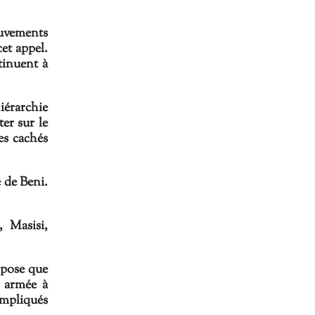
ouvements
cet appel.
tinuent à
iérarchie
er sur le
es cachés
e de Beni.
 Masisi,
ppose que
n armée à
 impliqués