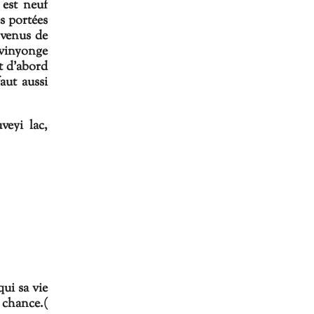
 est neuf
s portées
 venus de
avinyonge
t d'abord
faut aussi
veyi lac,
i sa vie
 chance.(