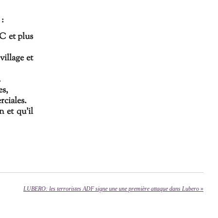
:
C et plus
illage et
.
es,
rciales.
n et qu'il
LUBERO: les terroristes ADF signe une une première attaque dans Lubero
»