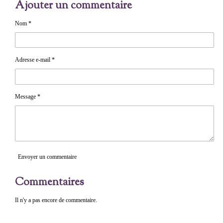
Ajouter un commentaire
t
t
t
a
a
a
g
g
g
e
e
e
Nom *
r
r
r
Adresse e-mail *
Message *
Envoyer un commentaire
Commentaires
Il n'y a pas encore de commentaire.