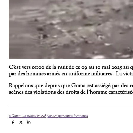
C'est vers 01:00 de la nuit de ce 09 au 10 mai 2025 a
par des hommes armés en uniforme militaires. La victim
Rappelons que depuis que Goma est assiégé par des reb
scènes des violations des droits de l'homme caractérisée
«
Goma: un avocat enlevé par des personnes inconnues
P
P
P
a
a
a
r
r
r