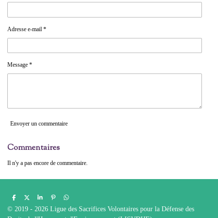
Adresse e-mail *
Message *
Envoyer un commentaire
Commentaires
Il n'y a pas encore de commentaire.
P
P
P
É
P
a
a
a
p
a
© 2019 - 2026 Ligue des Sacrifices Volontaires pour la Défense des
r
r
r
i
r
t
t
t
n
t