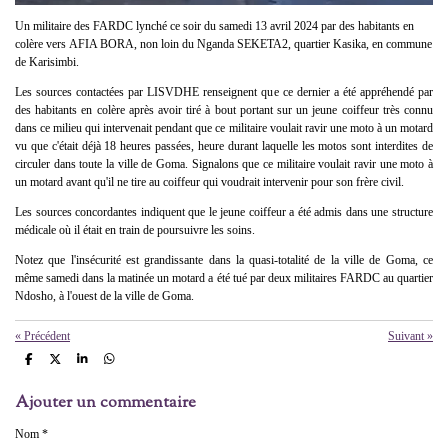
Un militaire des FARDC lynché ce soir du
​ samedi
13 avril 2024 par des habitants en
colère vers
​AFIA BORA,
non loin du Nganda SEKETA2, quartier Kasika, en commune
de Karisimbi.
Les sources contactées par LISVDHE renseignent que ce dernier a été appréhendé par
des habitants en colère après avoir tiré à bout portant sur un jeune coiffeur très connu
dans ce milieu qui intervenait pendant que ce militaire voulait ravir une moto à un motard
vu que c'était déjà 18 heures passées, heure durant laquelle les motos sont interdites de
circuler dans toute la ville de Goma. Signalons que ce militaire voulait ravir une moto à
un motard avant qu'il ne tire au coiffeur qui voudrait intervenir pour son frère civil.
Les sources concordantes indiquent que le jeune coiffeur a été admis dans une structure
médicale où il était en train de poursuivre les soins.
Notez que l'insécurité est grandissante dans la quasi-totalité de la ville de Goma, ce
même samedi dans la matinée un motard a été tué par deux militaires FARDC au quartier
Ndosho, à l'ouest de la ville de Goma.
«
Précédent
Suivant
»
P
P
P
P
a
a
a
a
r
r
r
r
Ajouter un commentaire
t
t
t
t
a
a
a
a
g
g
g
g
Nom *
e
e
e
e
r
r
r
r