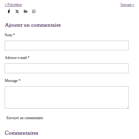
«
Précédent
Suivant
»
P
P
P
P
a
a
a
a
r
r
r
r
Ajouter un commentaire
t
t
t
t
a
a
a
a
g
g
g
g
Nom *
e
e
e
e
r
r
r
r
Adresse e-mail *
Message *
Envoyer un commentaire
Commentaires