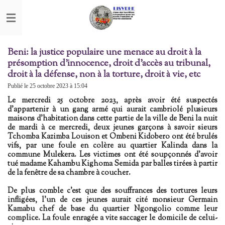
Passer
au
contenu
principal
Beni: la justice populaire une menace au droit à la
présomption d'innocence, droit d’accès au tribunal,
droit à la défense, non à la torture, droit à vie, etc
Publié le 25 octobre 2023 à 15:04
Le mercredi 25 octobre 2023, après avoir été suspectés
d’appartenir à un gang armé qui aurait cambriolé plusieurs
maisons d’habitation dans cette partie de la ville de Beni la nuit
de mardi à ce mercredi, deux jeunes garçons à savoir sieurs
Tchomba Kazimba Louison et Ombeni Kidobero ont été brulés
vifs, par une foule en colère au quartier Kalinda dans la
commune Mulekera. Les victimes ont été
soupçonnés
d'avoir
tué madame Kahambu Kighoma Semida par balles tirées à partir
de la fenêtre de sa chambre à coucher.
De plus comble c'est que des souffrances des tortures leurs
infligées, l'un de ces jeunes aurait cité monsieur Germain
Kamabu chef de base du quartier Ngongolio comme leur
complice. La foule enragée a vite saccager le domicile de celui-